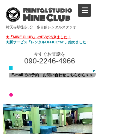
Rental Studio
Mine Club
祐天寺駅徒歩3分 多目的レンタルスタジオ
★「MINE CLUB」 のPVが
出来ました
！
★
新サービス「レンタルOFFICE"M"」始めました！
今すぐお電話を
090-2246-4966
​ご気軽にご連絡ください
E-mailでの予約・お問い合わせこちらから＞＞
ダンスやヨガの教室に、発表会前のピアノ個人レッ
スン、セミナー・会議など、自由に、地域のアット
ホームな場所として活用してもらいたいです。