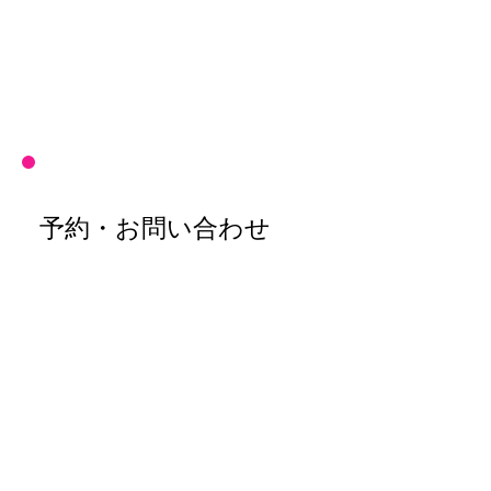
初回利用
1000円 OFF
まずはお試しに！
予約・お問い合わせ
営業時間
月-日
9:00-22:00
​年中無休
所在地
〒153-0052 東京都 目黒区祐天寺 1-22-5
（東急東横線・祐天寺駅から徒歩3分）